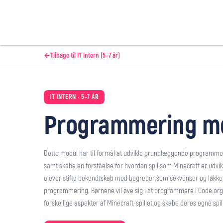
Tilbage til IT Intern (5–7 år)
←
IT INTERN · 5–7 ÅR
Programmering me
Dette modul har til formål at udvikle grundlæggende programmer
samt skabe en forståelse for hvordan spil som Minecraft er udvikl
elever stifte bekendtskab med begreber som sekvenser og løkk
programmering. Børnene vil øve sig i at programmere i Code.org, 
forskellige aspekter af Minecraft-spillet og skabe deres egne spi