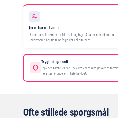
Jeres barn bliver set
Der er højst 12 børn på fysiske hold og højst 8 på onlineholdene, så
underviseren har tid til at følge det enkelte barn.
Tryghedsgaranti
Prøv den første lektion. Hvis jeres barn ikke ønsker at fortsæt
Herefter refunderer vi hele beløbet.
Ofte stillede spørgsmål