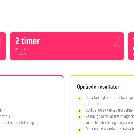
1
2
2 timer
pr. gang
+ pauser
Opnåede resultater
Opnå færdigheder i at skabe gen
materialer.
r.
Udvikle logisk tankegang gennem 
 for IT.
Få mulighed for at træne algorit
rimenter med teknologi.
virtuelle robotter og programme
Opnå en indledende forståelse fo