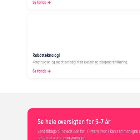
Se forløb →
Robotteknologi
Konstruktion og robotteknologi med klodser og blokprogrammering.
Se forløb →
Se hele oversigten for 5–7 år
Vend tilbage til hovedsiden for IT Intern, hvor I kan sammenligne 
læse mere om undervisningen.