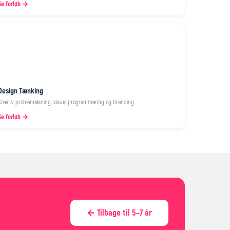
Se forløb →
Design Tænking
Kreativ problemløsning, visuel programmering og branding.
Se forløb →
← Tilbage til 5–7 år