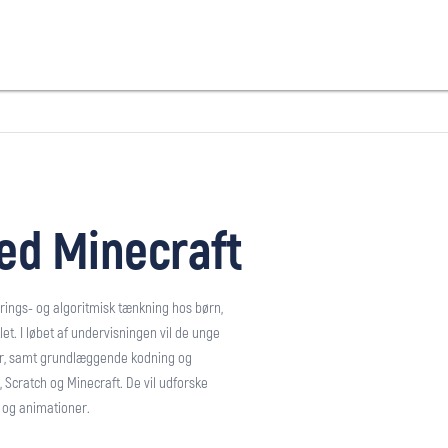
d Minecraft
ings- og algoritmisk tænkning hos børn,
et. I løbet af undervisningen vil de unge
er, samt grundlæggende kodning og
Scratch og Minecraft. De vil udforske
l og animationer.