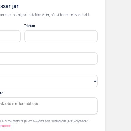
sser jer
ser jer bedst, så kontakter vi jer, når vi har et relevant hold.
Telefon
t?
, at vi må kontakte jer om relevante hold. Vi behandler jeres oplysninger i
sespolitik
.