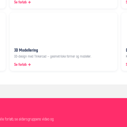
Se forløb →
3D Modellering
3D-design med Tinkercad — geometriske former og modeller.
Se forløb →
alle forløb, se aldersgruppens video og