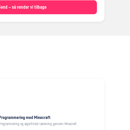
Send — så vender vi tilbage
Programmering med Minecraft
Programmering og algoritmisk tænkning gennem Minecraft.