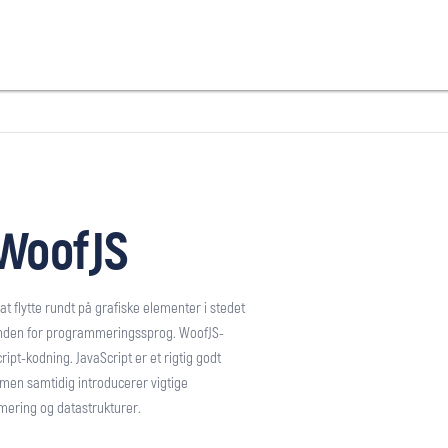
 WoofJS
flytte rundt på grafiske elementer i stedet
t inden for programmeringssprog. WoofJS-
pt-kodning. JavaScript er et rigtig godt
 men samtidig introducerer vigtige
ering og datastrukturer.