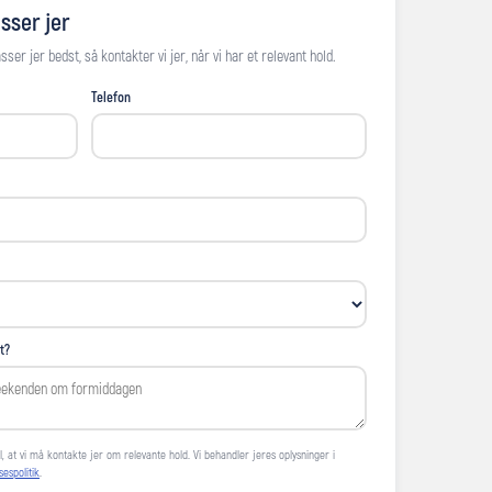
sser jer
ser jer bedst, så kontakter vi jer, når vi har et relevant hold.
Telefon
t?
, at vi må kontakte jer om relevante hold. Vi behandler jeres oplysninger i
sespolitik
.