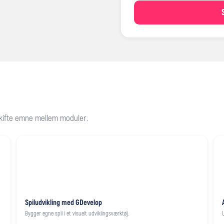
 skifte emne mellem moduler.
Spiludvikling med GDevelop
Bygger egne spil i et visuelt udviklingsværktøj.