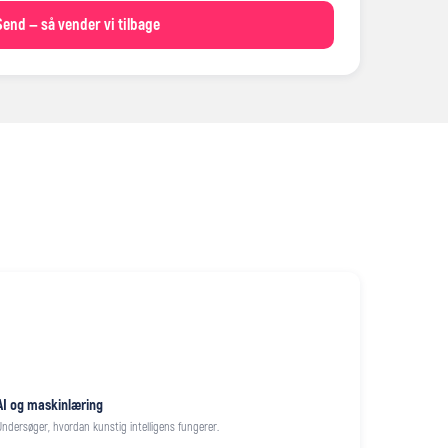
Send — så vender vi tilbage
AI og maskinlæring
Undersøger, hvordan kunstig intelligens fungerer.