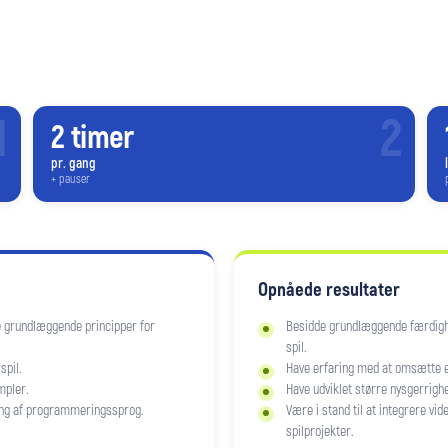
1
2
2 timer
pr. gang
+ pauser
Opnåede resultater
e grundlæggende principper for
Besidde grundlæggende færdighe
spil.
spil.
Have erfaring med at omsætte eg
mpler.
Have udviklet større nysgerrig
ing af programmeringssprog.
Være i stand til at integrere vi
spilprojekter.