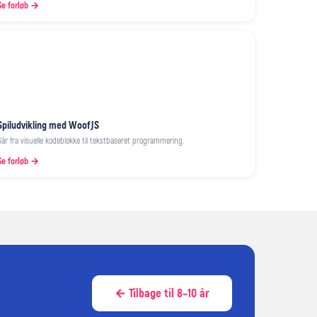
Se forløb →
Spiludvikling med WoofJS
Går fra visuelle kodeblokke til tekstbaseret programmering.
Se forløb →
← Tilbage til 8–10 år