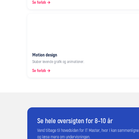
Se forløb →
Motion design
Skaber levende grafik og animationer.
Se forløb →
Se hele oversigten for 8–10 år
Vend tilbage til hovedsiden for IT Master, hvor I kan sammenligne
og læse mere om undervisningen.