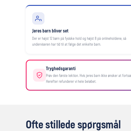
Jeres barn bliver set
Der er højst 12 børn på fysiske hold og højst 8 på onlineholdene, så
underviseren har tid til at følge det enkelte barn.
Tryghedsgaranti
Prøv den første lektion. Hvis jeres barn ikke ønsker at fortsæt
Herefter refunderer vi hele beløbet.
Ofte stillede spørgsmål