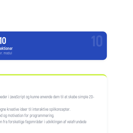
10
10
lektioner
pr. modul
der i JavaScript og kunne anvende dem til at skabe simple 2D-
ne kreative ideer til interaktive spilkoncepter.
hed og motivation for programmering.
den fra forskellige fagområder i udviklingen af velafrundede