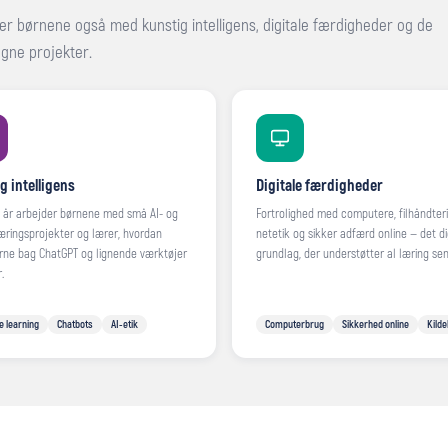
 børnene også med kunstig intelligens, digitale færdigheder og de
gne projekter.
g intelligens
Digitale færdigheder
0 år arbejder børnene med små AI- og
Fortrolighed med computere, filhåndteri
æringsprojekter og lærer, hvordan
netetik og sikker adfærd online — det di
rne bag ChatGPT og lignende værktøjer
grundlag, der understøtter al læring sen
.
 learning
Chatbots
AI-etik
Computerbrug
Sikkerhed online
Kilde