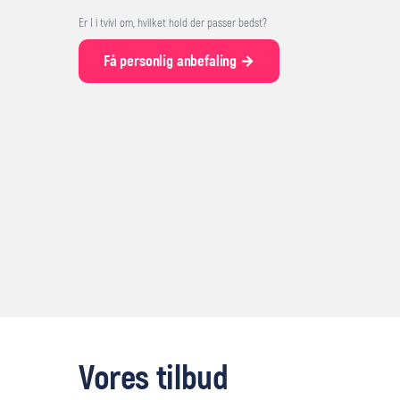
Er I i tvivl om, hvilket hold der passer bedst?
Få personlig anbefaling →
Vores tilbud