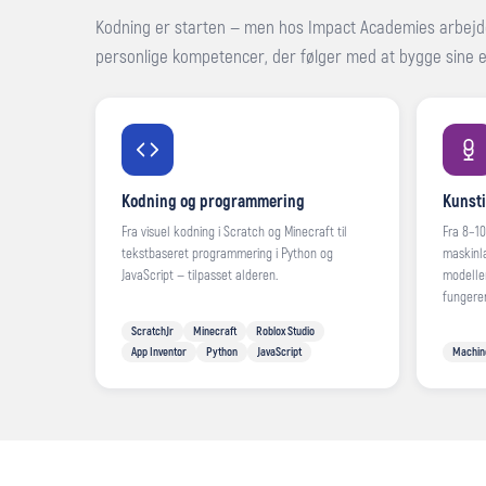
Kodning er starten — men hos Impact Academies arbejder
personlige kompetencer, der følger med at bygge sine e
Kodning og programmering
Kunsti
Fra visuel kodning i Scratch og Minecraft til
Fra 8–1
tekstbaseret programmering i Python og
maskinl
JavaScript — tilpasset alderen.
modelle
fungerer
ScratchJr
Minecraft
Roblox Studio
App Inventor
Python
JavaScript
Machine