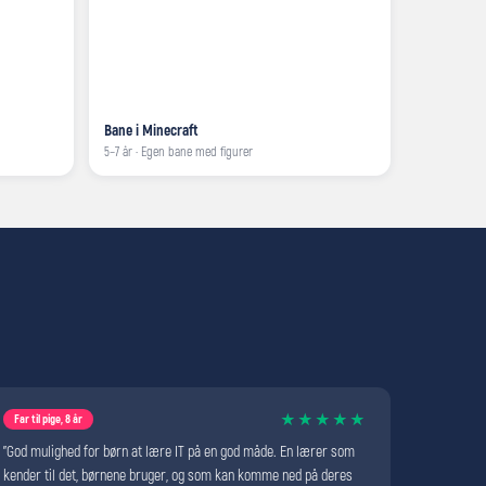
Bane i Minecraft
5–7 år · Egen bane med figurer
★★★★★
Far til pige, 8 år
"God mulighed for børn at lære IT på en god måde. En lærer som
kender til det, børnene bruger, og som kan komme ned på deres