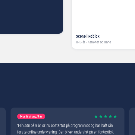
Scene i Roblox
11–13 år · Karakter og bane
★★★★★
Mor til dreng, 9 år
"Min søn på 9 år er nu opstartet på programmet og har haft sin
første online undervisning. Der bliver undervist på en fantastisk