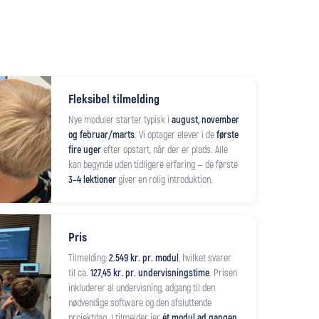
Fleksibel tilmelding
Nye moduler starter typisk i
august, november
og februar/marts
. Vi optager elever i de
første
fire uger
efter opstart, når der er plads. Alle
kan begynde uden tidligere erfaring — de første
3–4 lektioner
giver en rolig introduktion.
Pris
Tilmelding:
2.549 kr. pr. modul
, hvilket svarer
til ca.
127,45 kr. pr. undervisningstime
. Prisen
inkluderer al undervisning, adgang til den
nødvendige software og den afsluttende
projektdag. I tilmelder jer
ét modul ad gangen