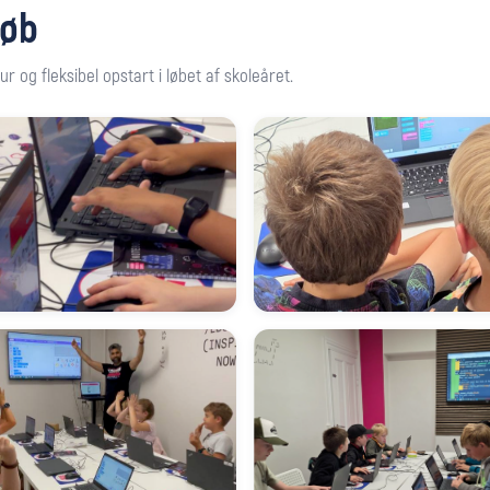
løb
r og fleksibel opstart i løbet af skoleåret.