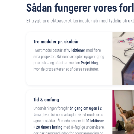
Sådan fungerer vores for
Et trygt, projektbaseret læringsforløb med tydelig struktu
Tre moduler pr. skoleår
Hvert modul består af
10 lektioner
med flere
små projekter. Børnene arbejder nysgerrigt og
praktisk — og afslutter med en
Projektdag
,
hvor de præsenterer et af deres resultater.
Tid & omfang
Undervisningen foregår
én gang om ugen i 2
timer
, hvor børnene arbejder aktivt med deres
egne projekter. Ét modul svarer til
10 lektioner
= 20 timers læring
med IT-faglige undervisere,
der har baggrund inden for programmering og