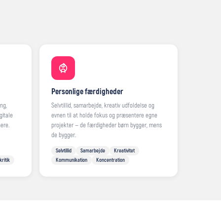
Personlige færdigheder
ng,
Selvtillid, samarbejde, kreativ udfoldelse og
gitale
evnen til at holde fokus og præsentere egne
ere.
projekter — de færdigheder børn bygger, mens
de bygger.
Selvtillid
Samarbejde
Kreativitet
kritik
Kommunikation
Koncentration