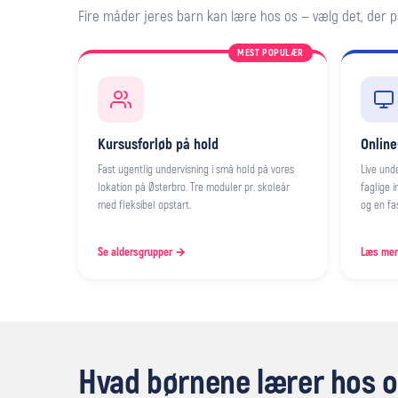
Fire måder jeres barn kan lære hos os — vælg det, der pa
Kursusforløb på hold
Online
Fast ugentlig undervisning i små hold på vores
Live un
lokation på Østerbro. Tre moduler pr. skoleår
faglige 
med fleksibel opstart.
og en fa
Se aldersgrupper →
Læs me
Hvad børnene lærer hos 