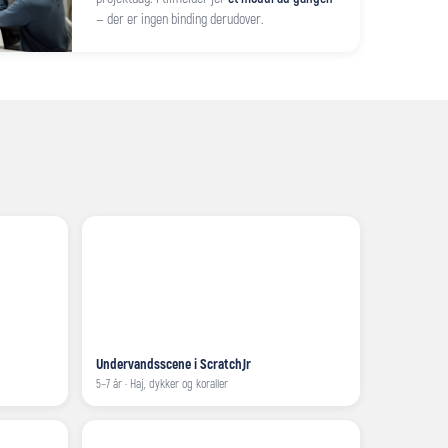
— der er ingen binding derudover.
Undervandsscene i ScratchJr
5–7 år · Haj, dykker og koraller