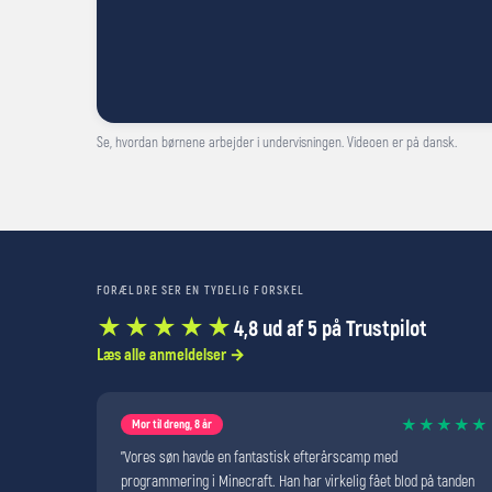
Se, hvordan børnene arbejder i undervisningen. Videoen er på dansk.
FORÆLDRE SER EN TYDELIG FORSKEL
★★★★★
4,8 ud af 5 på Trustpilot
Læs alle anmeldelser →
★★★★★
Mor til dreng, 8 år
"Vores søn havde en fantastisk efterårscamp med
programmering i Minecraft. Han har virkelig fået blod på tanden