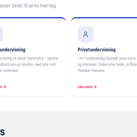
sser bedst til jeres hverdag.
undervisning
Privatundervisning
dervisning på dansk hjemmefra — samme
1-til-1-undervisning tilpasset jeres barns
indhold som på lokation, med små hold
og interesser. Online eller fysisk på Øste
st underviser.
Fleksibel frekvens.
re →
Læs mere →
os