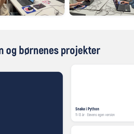
en og børnenes projekter
Snake i Python
11–13 år · Elevens egen version