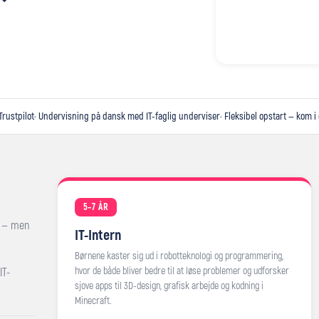
Trustpilot
· Undervisning på dansk med IT-faglig underviser
· Fleksibel opstart — kom i
5–7 ÅR
— men
IT-Intern
Børnene kaster sig ud i robotteknologi og programmering,
hvor de både bliver bedre til at løse problemer og udforsker
IT-
sjove apps til 3D-design, grafisk arbejde og kodning i
Minecraft.