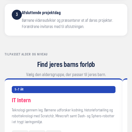
Afsluttende projektdag
3
Børnene videreudvikler og præsenterer et af deres projekter.
Forældrene inviteres med til afslutningen.
TILPASSET ALDER OG NIVEAU
Find jeres barns forløb
Vælg den aldersgruppe, der passer til jeres barn.
5–7 ÅR
IT Intern
Teknologi gennem leg. Børnene udforsker kodning, historiefortælling og
F
robotteknologi med ScratchJr, Minecraft samt Dash- og Sphero-robotter
a
i et trygt læringsmiljø.
f