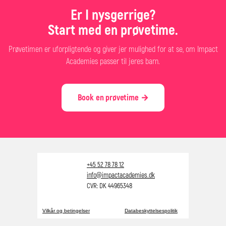
Er I nysgerrige?
Start med en prøvetime.
Prøvetimen er uforpligtende og giver jer mulighed for at se, om Impact
Academies passer til jeres barn.
Book en prøvetime →
+45 52 78 78 12
info@impactacademies.dk
CVR: DK 44965348
Vilkår og betingelser
Databeskyttelsespolitik