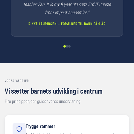
teacher Zan. It is my 9 year old son's 3rd IT Course
from Impact Academies."
RIKKE LAURIDSEN — FORÆLDER TIL BARN PÅ 9 ÅR
VORES VÆRDIER
Vi sætter barnets udvikling i centrum
Fire principper, der guider vores undervisning.
Trygge rammer