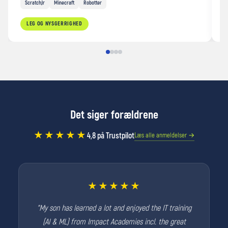
ScratchJr
Minecraft
Robotter
LEG OG NYSGERRIGHED
Det siger forældrene
★★★★★
4,8 på Trustpilot
Læs alle anmeldelser →
★★★★★
"My son has learned a lot and enjoyed the IT training
(AI & ML) from Impact Academies incl. the great